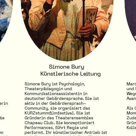
Simone Bury
Künstlerische Leitung
Simone Bury ist Psychologin,
Marc
Theaterpädagogin und
und 
Kommunikationsassistentin in
Wege
deutscher Gebärdensprache. Sie ist
Avan
erin
aktiv in der Gebärdensprach-
Community, sie organisiert das
Als 
KURZstummfilmfestival. Sie ist
Mome
Die
Gründerin des Theaterensembles
Zude
Chapeau Club. Sie konzeptioniert
Grün
Performances, führt Regie und
Koll
em
performt. Ihr künstlerischer Antrieb ist