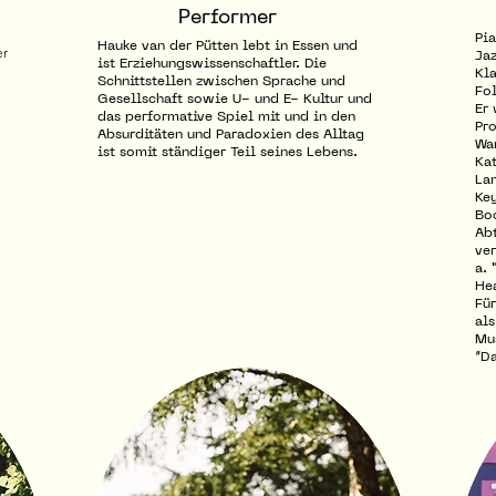
Performer
Pi
Hauke van der Pütten lebt in Essen und
er
Ja
ist Erziehungswissenschaftler. Die
Kla
Schnittstellen zwischen Sprache und
Fol
Gesellschaft sowie U- und E- Kultur und
Er
das performative Spiel mit und in den
Pr
Absurditäten und Paradoxien des Alltag
Wan
ist somit ständiger Teil seines Lebens.
Kat
Lan
Ke
Bo
Ab
ver
a. 
Hea
Für
als
Mu
“D