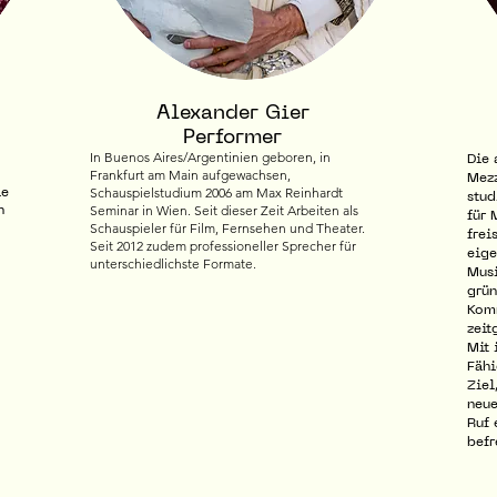
Alexander Gier
Performer
In Buenos Aires/Argentinien geboren, in
Die
Frankfurt am Main aufgewachsen,
Mezz
Schauspielstudium 2006 am Max Reinhardt
le
stud
Seminar in Wien.
Seit dieser Zeit Arbeiten als
n
für 
Schauspieler für Film, Fernsehen und Theater.
frei
Seit 2012 zudem professioneller Sprecher für
eige
unterschiedlichste Formate.
Musi
grün
Komm
zeit
Mit 
Fähi
Ziel
neue
Ruf 
befr