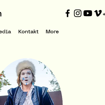
m
edia
Kontakt
More