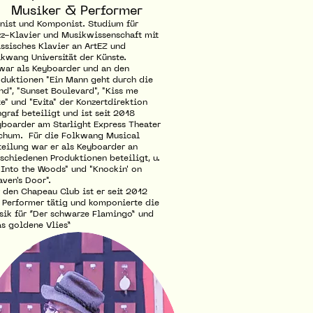
Musiker & Performer
anist und Komponist. Studium für
zz-Klavier und Musikwissenschaft mit
ssisches Klavier an ArtEZ und
kwang Universität der Künste.
 war als Keyboarder und an den
oduktionen "Ein Mann geht durch die
d", "Sunset Boulevard", "Kiss me
e" und "Evita" der Konzertdirektion
graf beteiligt und ist seit 2018
yboarder am Starlight Express Theater
chum. Für die Folkwang Musical
teilung war er als Keyboarder an
schiedenen Produktionen beteiligt, u.
"Into the Woods" und "Knockin' on
ven's Door".
 den Chapeau Club ist er seit 2012
 Performer tätig und komponierte die
sik für “Der schwarze Flamingo” und
as goldene Vlies”