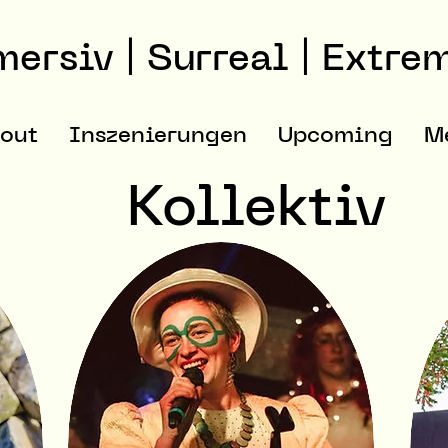
ersiv | Surreal | Extre
out
Inszenierungen
Upcoming
M
Kollektiv