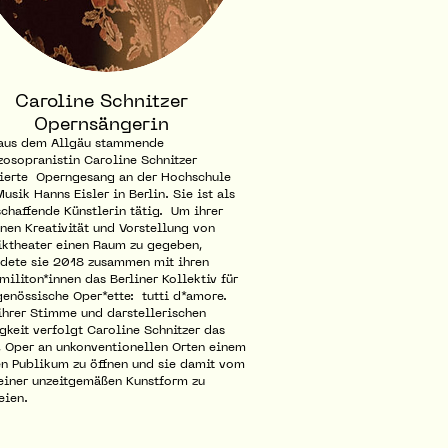
Caroline Schnitzer
Opernsängerin
 aus dem Allgäu stammende
osopranistin Caroline Schnitzer
ierte Operngesang an der Hochschule
Musik Hanns Eisler in Berlin. Sie ist als
schaffende Künstlerin tätig. Um ihrer
nen Kreativität und Vorstellung von
ktheater einen Raum zu gegeben,
dete sie 2018 zusammen mit ihren
iliton*innen das Berliner Kollektiv für
genössische Oper*ette: tutti d*amore.
ihrer Stimme und darstellerischen
gkeit verfolgt Caroline Schnitzer das
, Oper an unkonventionellen Orten einem
n Publikum zu öffnen und sie damit vom
einer unzeitgemäßen Kunstform zu
eien.